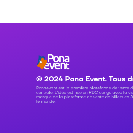
© 2024 Pona Event. Tous dr
Ponaevant est la première plateforme de vente de 
centrale. L’idée est née en RDC congo avec la vi
marque de la plateforme de vente de billets en 
le monde.