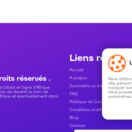
Liens rapides
Accueil
oits réservés .
A propos
Nous utiliso
site, person
Soumettre un événement
billets en ligne d’Afrique
naviguer sur
sion de devenir le nom de
Vous pouvez
FAQ
Afrique et éventuellement dans
paramètres.
Politique de Confidentialité
Conditions d'utilisation
Blog
Contact