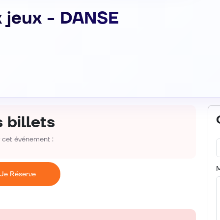
x jeux - DANSE
 billets
r cet événement :
Je Réserve