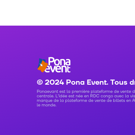
© 2024 Pona Event. Tous dr
Ponaevant est la première plateforme de vente de 
centrale. L’idée est née en RDC congo avec la vi
marque de la plateforme de vente de billets en 
le monde.