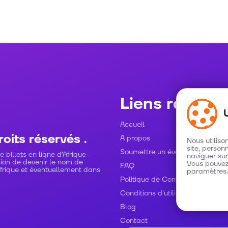
Liens rapides
Accueil
oits réservés .
A propos
Nous utiliso
site, person
Soumettre un événement
billets en ligne d’Afrique
naviguer sur
sion de devenir le nom de
Vous pouvez
FAQ
Afrique et éventuellement dans
paramètres.
Politique de Confidentialité
Conditions d'utilisation
Blog
Contact