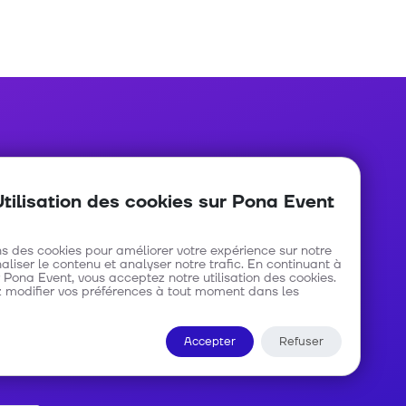
Nous contacter
Utilisation des cookies sur Pona Event
Avenue Roi Baudouin numéro 48
C/ Gombe - Kinshasa
ns des cookies pour améliorer votre expérience sur notre
naliser le contenu et analyser notre trafic. En continuant à
 Pona Event, vous acceptez notre utilisation des cookies.
info@ponaevent.com
 modifier vos préférences à tout moment dans les
Accepter
Refuser