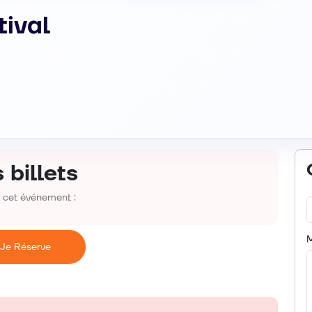
tival
 billets
r cet événement :
Je Réserve