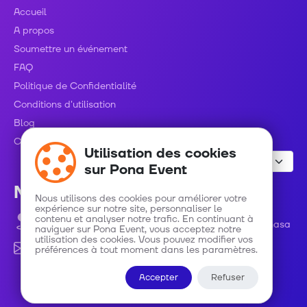
Accueil
A propos
Soumettre un événement
FAQ
Politique de Confidentialité
Conditions d'utilisation
Blog
Contact
Utilisation des cookies
sur Pona Event
Nous contacter
Nous utilisons des cookies pour améliorer votre
expérience sur notre site, personnaliser le
contenu et analyser notre trafic. En continuant à
Avenue Roi Baudouin numéro 48 C/ Gombe - Kinshasa
naviguer sur Pona Event, vous acceptez notre
utilisation des cookies. Vous pouvez modifier vos
préférences à tout moment dans les paramètres.
info@ponaevent.com
Accepter
Refuser