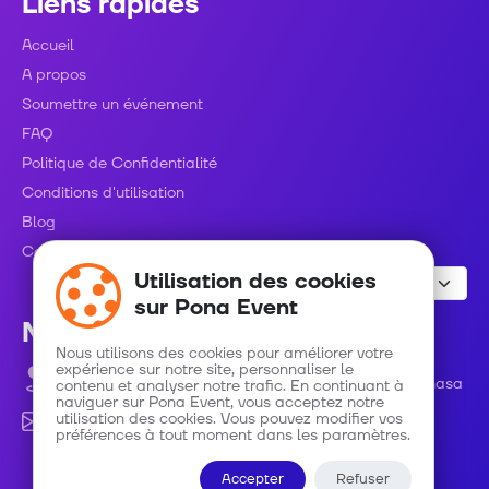
Liens rapides
Accueil
A propos
Soumettre un événement
FAQ
Politique de Confidentialité
Conditions d'utilisation
Blog
Contact
Utilisation des cookies
sur Pona Event
Nous contacter
Nous utilisons des cookies pour améliorer votre
expérience sur notre site, personnaliser le
Avenue Roi Baudouin numéro 48 C/ Gombe - Kinshasa
contenu et analyser notre trafic. En continuant à
naviguer sur Pona Event, vous acceptez notre
utilisation des cookies. Vous pouvez modifier vos
info@ponaevent.com
préférences à tout moment dans les paramètres.
Accepter
Refuser