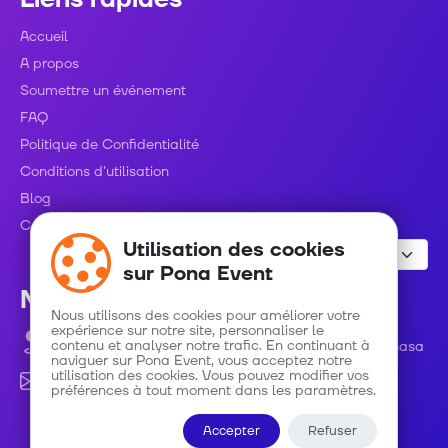
Accueil
A propos
Soumettre un événement
FAQ
Politique de Confidentialité
Conditions d'utilisation
Blog
Contact
Utilisation des cookies
sur Pona Event
Nous contacter
Nous utilisons des cookies pour améliorer votre
expérience sur notre site, personnaliser le
contenu et analyser notre trafic. En continuant à
Avenue Roi Baudouin numéro 48 C/ Gombe - Kinshasa
naviguer sur Pona Event, vous acceptez notre
utilisation des cookies. Vous pouvez modifier vos
info@ponaevent.com
préférences à tout moment dans les paramètres.
Accepter
Refuser