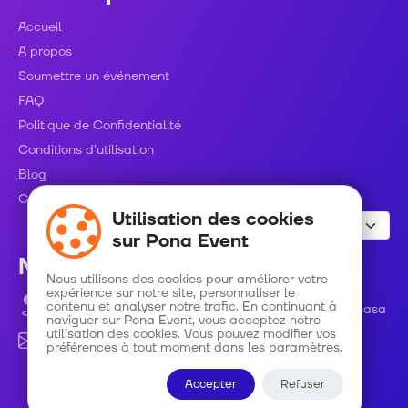
Accueil
A propos
Soumettre un événement
FAQ
Politique de Confidentialité
Conditions d'utilisation
Blog
Contact
Utilisation des cookies
sur Pona Event
Nous contacter
Nous utilisons des cookies pour améliorer votre
expérience sur notre site, personnaliser le
contenu et analyser notre trafic. En continuant à
Avenue Roi Baudouin numéro 48 C/ Gombe - Kinshasa
naviguer sur Pona Event, vous acceptez notre
utilisation des cookies. Vous pouvez modifier vos
info@ponaevent.com
préférences à tout moment dans les paramètres.
Accepter
Refuser