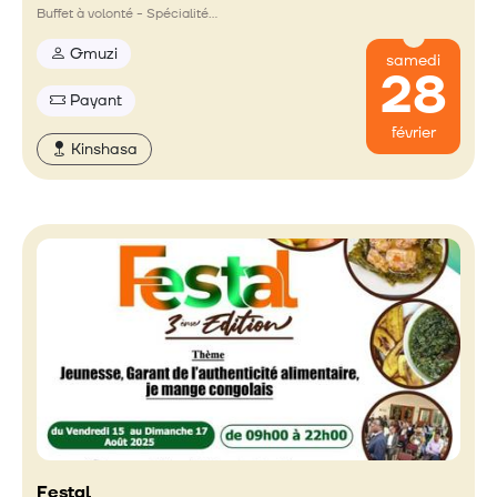
Buffet à volonté - Spécialité…
Gmuzi
samedi
28
Payant
février
Kinshasa
Festal