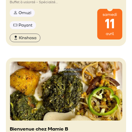
Buffet à volonté - Spécialité…
Gmuzi
samedi
11
Payant
avril
Kinshasa
Bienvenue chez Mamie B